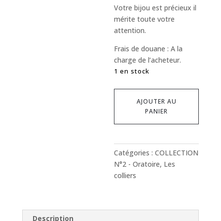
Votre bijou est précieux il
mérite toute votre
attention.
Frais de douane : A la
charge de l’acheteur.
1 en stock
quantité
AJOUTER AU
de
PANIER
Collier
Jaspe
-
Thème
Catégories :
COLLECTION
Oratoire
N°2 - Oratoire
,
Les
colliers
Description